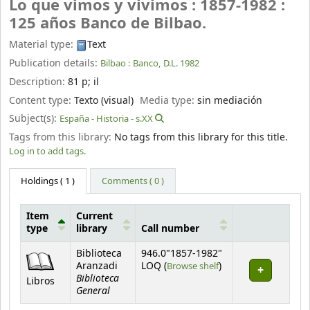
Lo que vimos y vivimos : 1857-1982 :
125 años Banco de Bilbao.
Material type:
Text
Publication details:
Bilbao :
Banco,
D.L. 1982
Description:
81 p
;
il
Content type:
Texto (visual)
Media type:
sin mediación
Subject(s):
España - Historia - s.XX
Tags from this library:
No tags from this library for this title.
Log in to add tags.
Holdings
( 1 )
Comments ( 0 )
Item
Current
type
library
Call number
Holdings
Biblioteca
946.0"1857-1982"
(Opens below)
Aranzadi
LOQ (
Browse shelf
)
Biblioteca
Libros
General