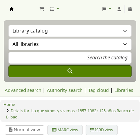
Aranzadi Zientzia Elkartea Liburutegia
Advanced search
Authority search
Tag cloud
Libraries
Home
Details for:
Lo que vimos y vivimos :
1857-1982 : 125 años Banco de
Bilbao.
Normal view
MARC view
ISBD view