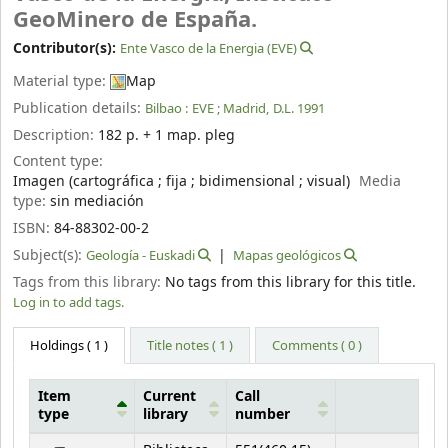
GeoMinero de España.
Contributor(s):
Ente Vasco de la Energia (EVE)
Material type:
Map
Publication details:
Bilbao :
EVE ; Madrid,
D.L. 1991
Description:
182 p. + 1 map. pleg
Content type:
Imagen (cartográfica ; fija ; bidimensional ; visual)
Media
type:
sin mediación
ISBN:
84-88302-00-2
Subject(s):
Geología - Euskadi
Mapas geológicos
Tags from this library:
No tags from this library for this title.
Log in to add tags.
Holdings
( 1 )
Title notes ( 1 )
Comments ( 0 )
Item
Current
Call
type
library
number
Holdings