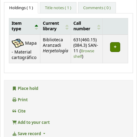
Holdings
( 1 )
Title notes ( 1 )
Comments ( 0 )
Item
Current
Call
type
library
number
Holdings
Biblioteca
631(460.15)
Mapa
Aranzadi
(084.3) SAN-
Herpetología
11 (
Browse
- Material
(Opens below)
shelf
)
cartográfico
Place hold
Print
Cite
Add to your cart
Save record