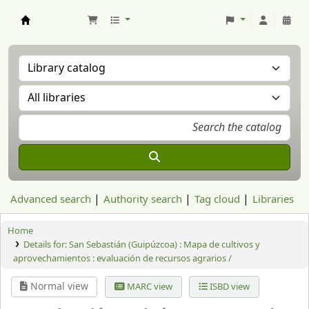
Aranzadi Zientzia Elkartea Liburutegia
Advanced search
Authority search
Tag cloud
Libraries
Home
Details for:
San Sebastián (Guipúzcoa) : Mapa de cultivos y
aprovechamientos : evaluación de recursos agrarios /
Normal view
MARC view
ISBD view