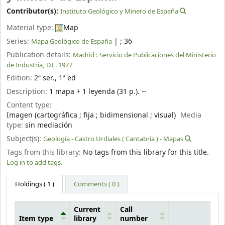
Contributor(s):
Instituto Geológico y Minero de España
Material type:
Map
Series:
|
; 36
Mapa Geológico de España
Publication details:
Madrid :
Servicio de Publicaciones del Ministerio
de Industria,
D.L. 1977
Edition:
2ª ser., 1ª ed
Description:
1 mapa + 1 leyenda (31 p.). --
Content type:
Imagen (cartográfica ; fija ; bidimensional ; visual)
Media
type:
sin mediación
Subject(s):
Geología - Castro Urdiales ( Cantabria ) - Mapas
Tags from this library:
No tags from this library for this title.
Log in to add tags.
Holdings
( 1 )
Comments ( 0 )
Current
Call
Item type
library
number