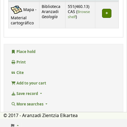
Holdings
Biblioteca
551(460.13)
Mapa -
Aranzadi
CAS (
Browse
Geología
(Opens below)
shelf
)
Material
cartográfico
Place hold
Print
Cite
Add to your cart
Save record
More searches
© 2017 - Aranzadi Zientzia Elkartea