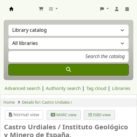
Aranzadi Zientzia Elkartea Liburutegia
Advanced search
Authority search
Tag cloud
Libraries
Home
Details for:
Castro Urdiales /
Normal view
MARC view
ISBD view
Castro Urdiales /
Instituto Geológico
y Minero de España.