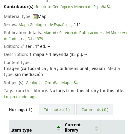
Contributor(s):
Instituto Geológico y Minero de España
Material type:
Map
Series:
|
; 111
Mapa Geológico de España
Publication details:
Madrid :
Servicio de Publicaciones del Ministerio
de Industria,
D.L. 1979
Edition:
2ª ser., 1ª ed. --
Description:
1 mapa + 1 leyenda (35 p.). --
Content type:
Imagen (cartográfica ; fija ; bidimensional ; visual)
Media
type:
sin mediación
Subject(s):
Geología - Orduña - Mapas
Tags from this library:
No tags from this library for this title.
Log in to add tags.
Holdings
( 1 )
Title notes ( 1 )
Comments ( 0 )
Current
Item type
library