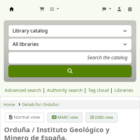
Aranzadi Zientzia Elkartea Liburutegia
Advanced search
Authority search
Tag cloud
Libraries
Home
Details for:
Orduña /
Normal view
MARC view
ISBD view
Orduña /
Instituto Geológico y
Minero de España.