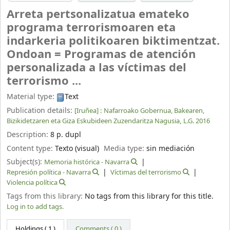
Arreta pertsonalizatua emateko
programa terrorismoaren eta
indarkeria politikoaren biktimentzat.
Ondoan = Programas de atención
personalizada a las víctimas del
terrorismo ...
Material type:
Text
Publication details:
[Iruñea] :
Nafarroako Gobernua, Bakearen,
Bizikidetzaren eta Giza Eskubideen Zuzendaritza Nagusia,
L.G. 2016
Description:
8 p. dupl
Content type:
Texto (visual)
Media type:
sin mediación
Subject(s):
Memoria histórica - Navarra
Represión política - Navarra
Víctimas del terrorismo
Violencia política
Tags from this library:
No tags from this library for this title.
Log in to add tags.
Holdings
( 1 )
Comments ( 0 )