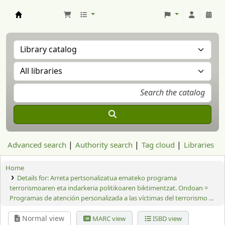
Aranzadi Zientzia Elkartea Liburutegia
Advanced search
Authority search
Tag cloud
Libraries
Home
Details for:
Arreta pertsonalizatua emateko programa
terrorismoaren eta indarkeria politikoaren biktimentzat. Ondoan =
Programas de atención personalizada a las víctimas del terrorismo ...
Normal view
MARC view
ISBD view