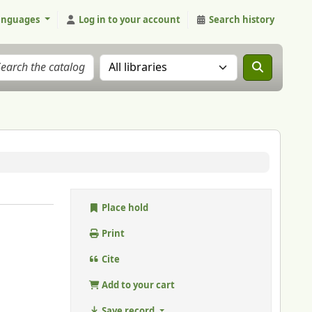
anguages
Log in to your account
Search history
Search the catalog in:
Place hold
Print
Cite
Add to your cart
Save record