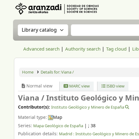
Aranzadi Zientzia Elkartea Liburutegia
Search the catalog by:
Search the catalog
Advanced search
Authority search
Tag cloud
Lib
Home
Details for:
Viana /
Normal view
MARC view
ISBD view
Viana /
Instituto Geológico y Mi
Contributor(s):
Instituto Geológico y Minero de España
Material type:
Map
Series:
|
; 38
Mapa Geológico de España
Publication details:
Madrid :
Instituto Geológico y Minero de E