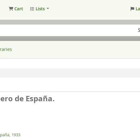
Cart
Lists
L
raries
nero de España.
spaña,
1933