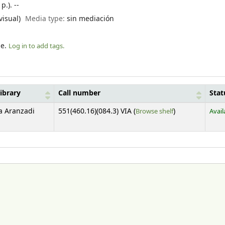
.). --
visual)
Media type:
sin mediación
le.
Log in to add tags.
library
Call number
Stat
(Opens below)
ca Aranzadi
551(460.16)(084.3) VIA (
Browse shelf
)
Avail