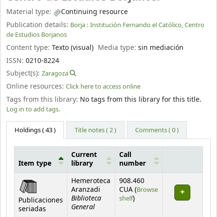
Material type:
Continuing resource
Publication details:
Borja :
Institución Fernando el Católico, Centro
de Estudios Borjanos
Content type:
Texto (visual)
Media type:
sin mediación
ISSN:
0210-8224
Subject(s):
Zaragoza
Online resources:
Click here to access online
Tags from this library:
No tags from this library for this title.
Log in to add tags.
Holdings
( 43 )
Title notes ( 2 )
Comments ( 0 )
Current
Call
Item type
library
number
Holdings
Hemeroteca
908.460
Aranzadi
CUA (
Browse
Biblioteca
(Opens below)
shelf
)
Publicaciones
General
seriadas