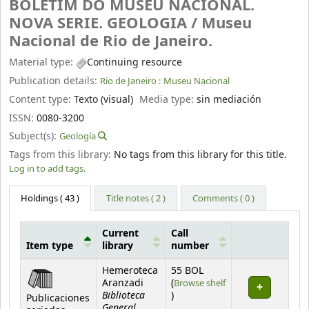
BOLETIM DO MUSEU NACIONAL.
NOVA SERIE. GEOLOGIA /
Museu
Nacional de Rio de Janeiro.
Material type:
Continuing resource
Publication details:
Rio de Janeiro :
Museu Nacional
Content type:
Texto (visual)
Media type:
sin mediación
ISSN:
0080-3200
Subject(s):
Geología
Tags from this library:
No tags from this library for this title.
Log in to add tags.
Holdings
( 43 )
Title notes ( 2 )
Comments ( 0 )
Current
Call
Item type
library
number
Holdings
Hemeroteca
55 BOL
Aranzadi
(
Browse shelf
Biblioteca
(Opens below)
)
Publicaciones
General