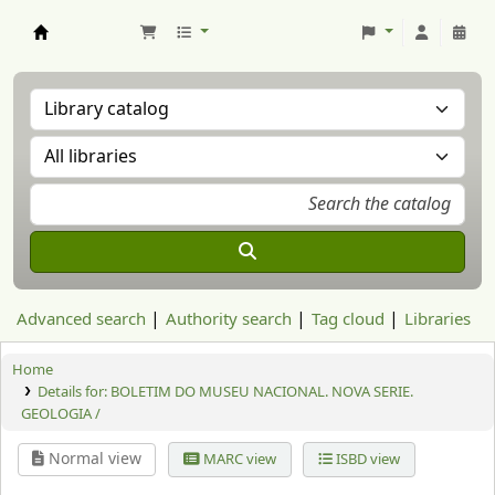
Aranzadi Zientzia Elkartea Liburutegia
Advanced search
Authority search
Tag cloud
Libraries
Home
Details for:
BOLETIM DO MUSEU NACIONAL. NOVA SERIE.
GEOLOGIA /
Normal view
MARC view
ISBD view