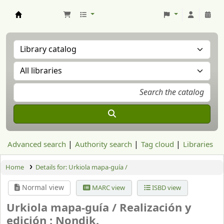
Aranzadi Zientzia Elkartea Liburutegia
Advanced search
Authority search
Tag cloud
Libraries
Home
Details for:
Urkiola mapa-guía /
Normal view
MARC view
ISBD view
Urkiola mapa-guía /
Realización y
edición : Nondik.