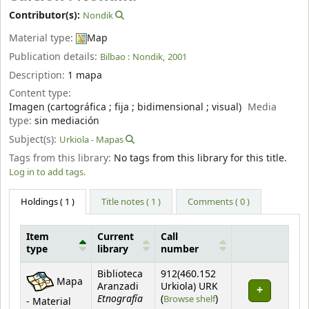
Contributor(s):
Nondik
Material type:
Map
Publication details:
Bilbao :
Nondik,
2001
Description:
1 mapa
Content type:
Imagen (cartográfica ; fija ; bidimensional ; visual)
Media
type:
sin mediación
Subject(s):
Urkiola - Mapas
Tags from this library:
No tags from this library for this title.
Log in to add tags.
Holdings
( 1 )
Title notes ( 1 )
Comments ( 0 )
Item
Current
Call
type
library
number
Holdings
Biblioteca
912(460.152
Mapa
Aranzadi
Urkiola) URK
Etnografía
(Opens below)
(
Browse shelf
)
- Material