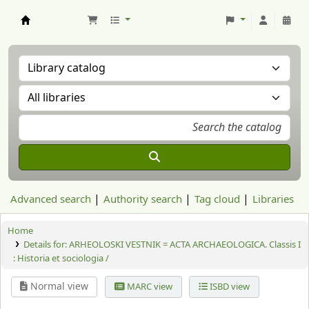
Aranzadi Zientzia Elkartea Liburutegia
Advanced search
Authority search
Tag cloud
Libraries
Home
Details for:
ARHEOLOSKI VESTNIK = ACTA ARCHAEOLOGICA. Classis I
: Historia et sociologia /
Normal view
MARC view
ISBD view