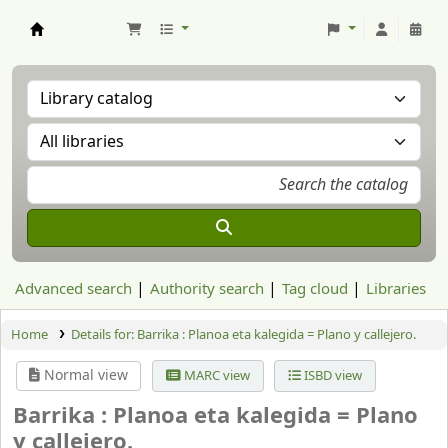
Aranzadi Zientzia Elkartea Liburutegia
Advanced search
Authority search
Tag cloud
Libraries
Home
Details for:
Barrika :
Planoa eta kalegida = Plano y callejero.
Normal view
MARC view
ISBD view
Barrika : Planoa eta kalegida = Plano
y callejero.