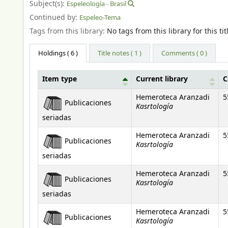
Subject(s):
Espeleología - Brasil
Continued by:
Espeleo-Tema
Tags from this library:
No tags from this library for this tit
Holdings
( 6 )
Title notes ( 1 )
Comments ( 0 )
Item type
Current library
C
Holdings
Hemeroteca Aranzadi
5
Publicaciones
Kasrtología
seriadas
Hemeroteca Aranzadi
5
Publicaciones
Kasrtología
seriadas
Hemeroteca Aranzadi
5
Publicaciones
Kasrtología
seriadas
Hemeroteca Aranzadi
5
Publicaciones
Kasrtología