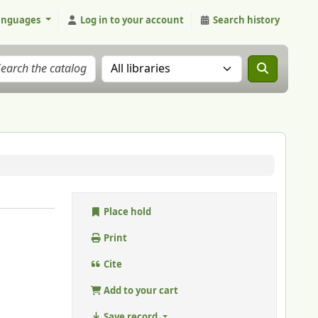
anguages
Log in to your account
Search history
Search the catalog in:
Place hold
Print
Cite
Add to your cart
Save record