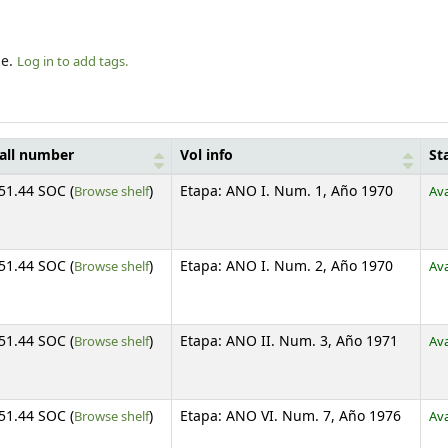
le.
Log in to add tags.
all number
Vol info
St
(Opens below)
51.44 SOC (
Browse shelf
)
Etapa: ANO I. Num. 1, Año 1970
Ava
(Opens below)
51.44 SOC (
Browse shelf
)
Etapa: ANO I. Num. 2, Año 1970
Ava
(Opens below)
51.44 SOC (
Browse shelf
)
Etapa: ANO II. Num. 3, Año 1971
Ava
(Opens below)
51.44 SOC (
Browse shelf
)
Etapa: ANO VI. Num. 7, Año 1976
Ava