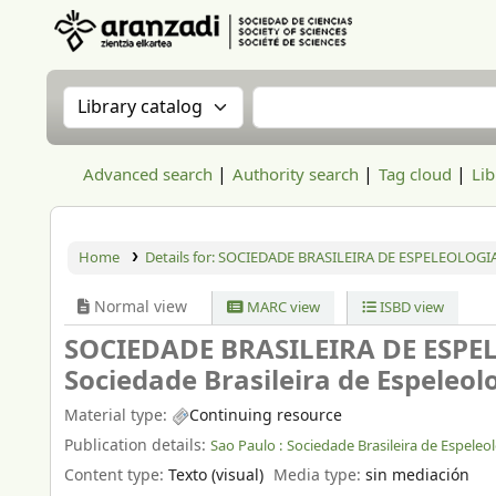
Aranzadi Zientzia Elkartea Liburutegia
Search the catalog by:
Search the catalog
Advanced search
Authority search
Tag cloud
Lib
Home
Details for:
SOCIEDADE BRASILEIRA DE ESPELEOLOGI
Normal view
MARC view
ISBD view
SOCIEDADE BRASILEIRA DE ESPE
Sociedade Brasileira de Espeleol
Material type:
Continuing resource
Publication details:
Sao Paulo :
Sociedade Brasileira de Espeleo
Content type:
Texto (visual)
Media type:
sin mediación