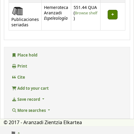
Hemeroteca
551.44 QUA
Aranzadi
(
Browse shelf
Espeleología
(Opens below)
)
Publicaciones
seriadas
Place hold
Print
Cite
Add to your cart
Save record
More searches
© 2017 - Aranzadi Zientzia Elkartea