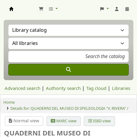
Aranzadi Zientzia Elkartea Liburutegia
Advanced search
Authority search
Tag cloud
Libraries
Home
Details for:
QUADERNI DEL MUSEO DI SPELEOLOGIA "V. RIVERA" /
Normal view
MARC view
ISBD view
QUADERNI DEL MUSEO DI