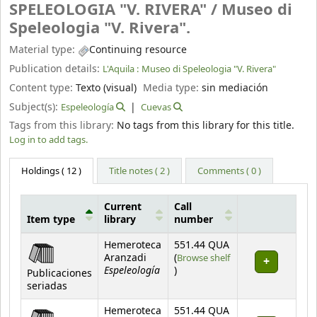
SPELEOLOGIA "V. RIVERA" /
Museo di
Speleologia "V. Rivera".
Material type:
Continuing resource
Publication details:
L'Aquila :
Museo di Speleologia "V. Rivera"
Content type:
Texto (visual)
Media type:
sin mediación
Subject(s):
Espeleología
Cuevas
Tags from this library:
No tags from this library for this title.
Log in to add tags.
Holdings
( 12 )
Title notes ( 2 )
Comments ( 0 )
Current
Call
Item type
library
number
Holdings
Hemeroteca
551.44 QUA
Aranzadi
(
Browse shelf
Espeleología
(Opens below)
)
Publicaciones
seriadas
Hemeroteca
551.44 QUA