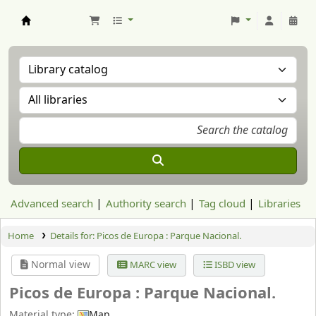
Aranzadi Zientzia Elkartea Liburutegia
Advanced search
Authority search
Tag cloud
Libraries
Home
Details for:
Picos de Europa :
Parque Nacional.
Normal view
MARC view
ISBD view
Picos de Europa : Parque Nacional.
Material type:
Map