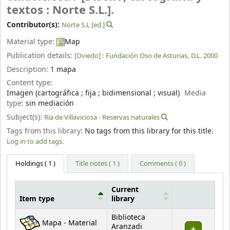
textos : Norte S.L.].
Contributor(s):
Norte S.L
[ed.]
Material type:
Map
Publication details:
[Oviedo] :
Fundación Oso de Asturias,
D.L. 2000
Description:
1 mapa
Content type:
Imagen (cartográfica ; fija ; bidimensional ; visual)
Media
type:
sin mediación
Subject(s):
Ría de Villaviciosa - Reservas naturales
Tags from this library:
No tags from this library for this title.
Log in to add tags.
Holdings
( 1 )
Title notes ( 1 )
Comments ( 0 )
Current
Item type
library
Holdings
Biblioteca
Mapa - Material
Aranzadi