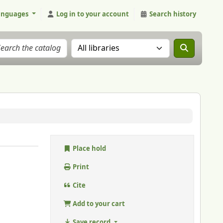
anguages
Log in to your account
Search history
Search the catalog in:
Place hold
Print
Cite
Add to your cart
Save record