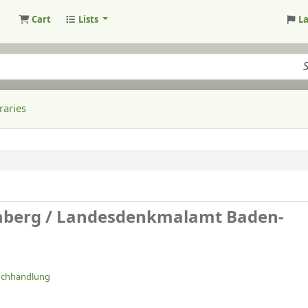
Cart
Lists
L
raries
mberg /
Landesdenkmalamt Baden-
buchhandlung