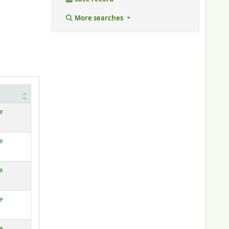
More searches
e
e
e
e
e