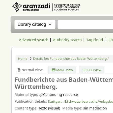
Aranzadi Zientzia Elkartea Liburutegia
Search the catalog by:
Search the catalog
Advanced search
Authority search
Tag cloud
Lib
Home
Details for:
Fundberichte aus Baden-Wüttemberg /
Normal view
MARC view
ISBD view
Fundberichte aus Baden-Wütte
Württemberg.
Material type:
Continuing resource
Publication details:
Stuttgart :
E.Schweizerbaart'sche Verlags
Content type:
Texto (visual)
Media type:
sin mediación