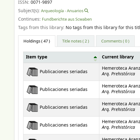
ISSN:
0071-9897
Subject(s):
Arqueología - Anuarios
Continues:
Fundberichte aus Scwaben
Tags from this library:
No tags from this library for this tit
Holdings
( 47 )
Title notes ( 2 )
Comments ( 0 )
Item type
Current library
Holdings
Hemeroteca Aran
Publicaciones seriadas
Arq. Prehistórica
Hemeroteca Aran
Publicaciones seriadas
Arq. Prehistórica
Hemeroteca Aran
Publicaciones seriadas
Arq. Prehistórica
Hemeroteca Aran
Publicaciones seriadas
Arq. Prehistórica
Hemeroteca Aran