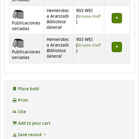
seriadas
Hemerotec
903 WEI
a Aranzadi
(
Browse shelf
Biblioteca
(Opens below)
)
Publicaciones
General
seriadas
Hemerotec
903 WEI
a Aranzadi
(
Browse shelf
Biblioteca
(Opens below)
)
Publicaciones
General
seriadas
Place hold
Print
Cite
Add to your cart
Save record