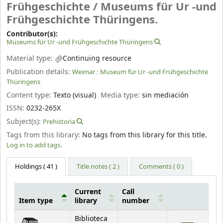
Frühgeschichte /
Museums für Ur -und
Frühgeschichte Thüringens.
Contributor(s):
Museums für Ur -und Frühgeschichte Thüringens
Material type:
Continuing resource
Publication details:
Weimar :
Museum für Ur -und Frühgeschichte
Thüringens
Content type:
Texto (visual)
Media type:
sin mediación
ISSN:
0232-265X
Subject(s):
Prehistoria
Tags from this library:
No tags from this library for this title.
Log in to add tags.
Holdings
( 41 )
Title notes ( 2 )
Comments ( 0 )
Current
Call
Item type
library
number
Holdings
Biblioteca