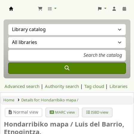
Aranzadi Zientzia Elkartea Liburutegia
Advanced search
Authority search
Tag cloud
Libraries
Home
Details for:
Hondarribiko mapa /
Normal view
MARC view
ISBD view
Hondarribiko mapa /
Luis del Barrio,
Etnogintza.