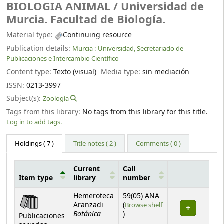
BIOLOGIA ANIMAL /
Universidad de
Murcia. Facultad de Biología.
Material type:
Continuing resource
Publication details:
Murcia :
Universidad, Secretariado de
Publicaciones e Intercambio Científico
Content type:
Texto (visual)
Media type:
sin mediación
ISSN:
0213-3997
Subject(s):
Zoología
Tags from this library:
No tags from this library for this title.
Log in to add tags.
Holdings
( 7 )
Title notes ( 2 )
Comments ( 0 )
Current
Call
Item type
library
number
Holdings
Hemeroteca
59(05) ANA
Aranzadi
(
Browse shelf
Botánica
(Opens below)
)
Publicaciones