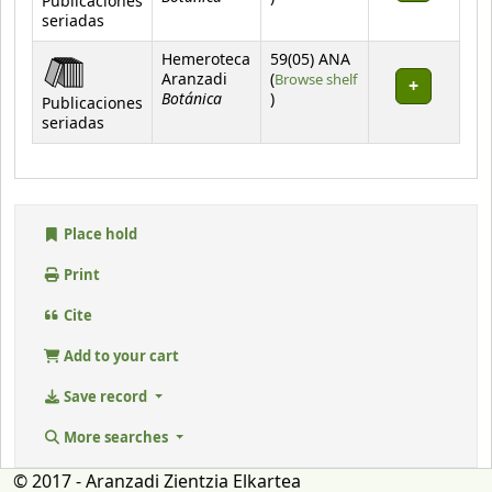
Publicaciones
seriadas
Hemeroteca
59(05) ANA
Aranzadi
(
Browse shelf
Botánica
(Opens below)
)
Publicaciones
seriadas
Place hold
Print
Cite
Add to your cart
Save record
More searches
© 2017 - Aranzadi Zientzia Elkartea