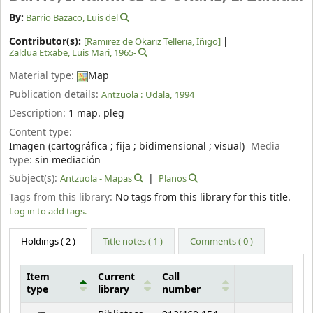
By:
Barrio Bazaco, Luis del
Contributor(s):
[Ramirez de Okariz Telleria, Iñigo]
Zaldua Etxabe, Luis Mari
, 1965-
Material type:
Map
Publication details:
Antzuola :
Udala,
1994
Description:
1 map. pleg
Content type:
Imagen (cartográfica ; fija ; bidimensional ; visual)
Media
type:
sin mediación
Subject(s):
Antzuola - Mapas
Planos
Tags from this library:
No tags from this library for this title.
Log in to add tags.
Holdings
( 2 )
Title notes ( 1 )
Comments ( 0 )
Item
Current
Call
type
library
number
Holdings