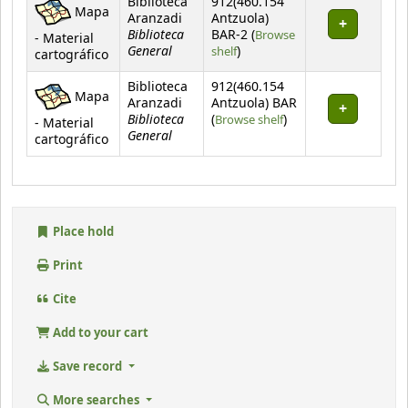
Biblioteca
912(460.154
Mapa
Aranzadi
Antzuola)
Biblioteca
BAR-2 (
Browse
- Material
General
(Opens below)
shelf
)
cartográfico
Biblioteca
912(460.154
Mapa
Aranzadi
Antzuola) BAR
Biblioteca
(Opens below)
(
Browse shelf
)
- Material
General
cartográfico
Place hold
Print
Cite
Add to your cart
Save record
More searches