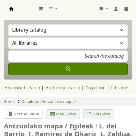
Aranzadi Zientzia Elkartea Liburutegia
Advanced search
Authority search
Tag cloud
Libraries
Home
Details for:
Antzuolako mapa /
Normal view
MARC view
ISBD view
Antzuolako mapa /
Egileak : L. del
Barrio, I. Ramirez de Okariz, L. Zaldua.