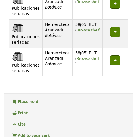
Aranzadi
(
Browse shelf
Botánica
(Opens below)
)
Publicaciones
seriadas
Hemeroteca
58(05) BUT
Aranzadi
(
Browse shelf
Botánica
(Opens below)
)
Publicaciones
seriadas
Hemeroteca
58(05) BUT
Aranzadi
(
Browse shelf
Botánica
(Opens below)
)
Publicaciones
seriadas
Place hold
Print
Cite
Add to your cart