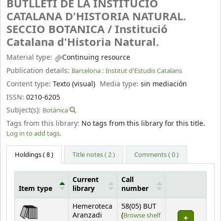
BUTLLETI DE LA INSTITUCIO
CATALANA D'HISTORIA NATURAL.
SECCIO BOTANICA /
Institució
Catalana d'Historia Natural.
Material type:
Continuing resource
Publication details:
Barcelona :
Institut d'Estudis Catalans
Content type:
Texto (visual)
Media type:
sin mediación
ISSN:
0210-6205
Subject(s):
Botánica
Tags from this library:
No tags from this library for this title.
Log in to add tags.
Holdings
( 8 )
Title notes ( 2 )
Comments ( 0 )
Current
Call
Item type
library
number
Holdings
Hemeroteca
58(05) BUT
Aranzadi
(
Browse shelf