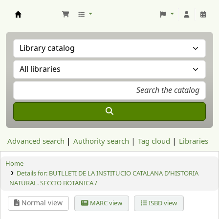
Aranzadi Zientzia Elkartea Liburutegia
Advanced search
Authority search
Tag cloud
Libraries
Home
Details for:
BUTLLETI DE LA INSTITUCIO CATALANA D'HISTORIA
NATURAL. SECCIO BOTANICA /
Normal view
MARC view
ISBD view