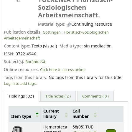
TUEXENIA /
Floristisch-
Soziologischen
Arbeitsmeinschaft.
Material type:
Continuing resource
Publication details:
Gottingen :
Floristisch-Soziologischen
Arbeitsgemeinschaft
Content type:
Texto (visual)
Media type:
sin mediación
ISSN:
0722-494X
Subject(s):
Botánica
Online resources:
Click here to access online
Tags from this library:
No tags from this library for this title.
Log in to add tags.
Holdings
( 32 )
Title notes ( 2 )
Comments ( 0 )
Current
Call
Item type
library
number
Holdings
Hemeroteca
58(05) TUE