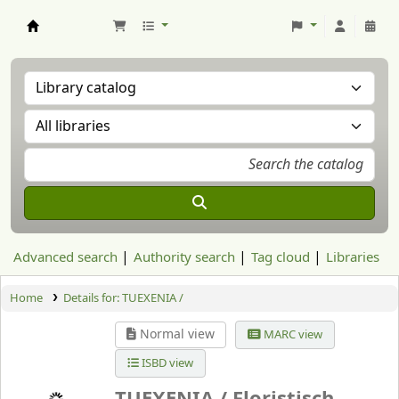
Aranzadi Zientzia Elkartea Liburutegia
Advanced search
Authority search
Tag cloud
Libraries
Home
Details for:
TUEXENIA /
Normal view
MARC view
ISBD view