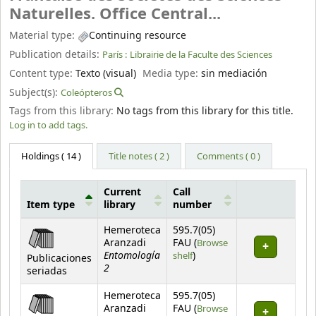
Naturelles. Office Central...
Material type:
Continuing resource
Publication details:
París :
Librairie de la Faculte des Sciences
Content type:
Texto (visual)
Media type:
sin mediación
Subject(s):
Coleópteros
Tags from this library:
No tags from this library for this title.
Log in to add tags.
Holdings
( 14 )
Title notes ( 2 )
Comments ( 0 )
Current
Call
Item type
library
number
Holdings
Hemeroteca
595.7(05)
Aranzadi
FAU (
Browse
Entomología
(Opens below)
shelf
)
Publicaciones
2
seriadas
Hemeroteca
595.7(05)
Aranzadi
FAU (
Browse