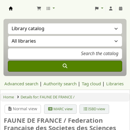
Aranzadi Zientzia Elkartea Liburutegia
Advanced search
Authority search
Tag cloud
Libraries
Home
Details for:
FAUNE DE FRANCE /
Normal view
MARC view
ISBD view
FAUNE DE FRANCE /
Federation
Francaise des Societes des Sciences