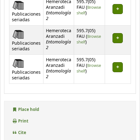
Hemeroteca
595.7(05)
Aranzadi
FAU (
Browse
Entomología
(Opens below)
shelf
)
Publicaciones
2
seriadas
Hemeroteca
595.7(05)
Aranzadi
FAU (
Browse
Entomología
(Opens below)
shelf
)
Publicaciones
2
seriadas
Hemeroteca
595.7(05)
Aranzadi
FAU (
Browse
Entomología
(Opens below)
shelf
)
Publicaciones
2
seriadas
Place hold
Print
Cite