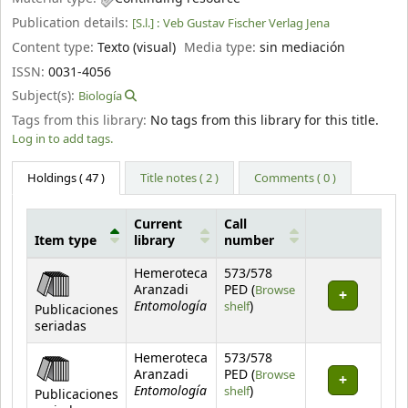
Publication details:
[S.l.] :
Veb Gustav Fischer Verlag Jena
Content type:
Texto (visual)
Media type:
sin mediación
ISSN:
0031-4056
Subject(s):
Biología
Tags from this library:
No tags from this library for this title.
Log in to add tags.
Holdings
( 47 )
Title notes ( 2 )
Comments ( 0 )
Current
Call
Item type
library
number
Holdings
Hemeroteca
573/578
Aranzadi
PED (
Browse
Entomología
(Opens below)
shelf
)
Publicaciones
seriadas
Hemeroteca
573/578
Aranzadi
PED (
Browse
Entomología
(Opens below)
shelf
)
Publicaciones