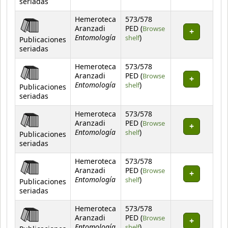
seriadas
Hemeroteca
573/578
Aranzadi
PED (
Browse
Entomología
(Opens below)
shelf
)
Publicaciones
seriadas
Hemeroteca
573/578
Aranzadi
PED (
Browse
Entomología
(Opens below)
shelf
)
Publicaciones
seriadas
Hemeroteca
573/578
Aranzadi
PED (
Browse
Entomología
(Opens below)
shelf
)
Publicaciones
seriadas
Hemeroteca
573/578
Aranzadi
PED (
Browse
Entomología
(Opens below)
shelf
)
Publicaciones
seriadas
Hemeroteca
573/578
Aranzadi
PED (
Browse
Entomología
(Opens below)
shelf
)