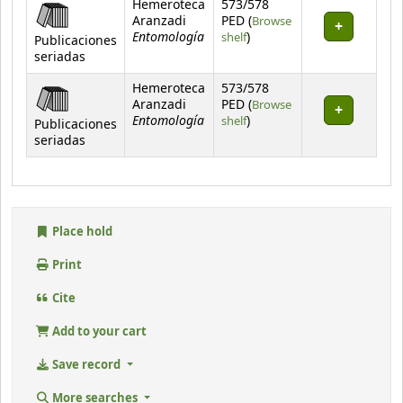
Hemeroteca
573/578
Aranzadi
PED (
Browse
Entomología
(Opens below)
shelf
)
Publicaciones
seriadas
Hemeroteca
573/578
Aranzadi
PED (
Browse
Entomología
(Opens below)
shelf
)
Publicaciones
seriadas
Place hold
Print
Cite
Add to your cart
Save record
More searches