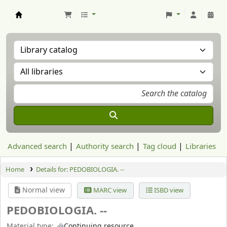
Aranzadi Zientzia Elkartea Liburutegia
Advanced search
Authority search
Tag cloud
Libraries
Home
Details for:
PEDOBIOLOGIA. --
Normal view
MARC view
ISBD view
PEDOBIOLOGIA. --
Material type:
Continuing resource