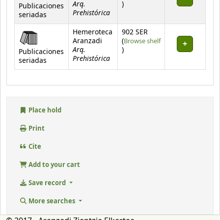
Arq.
(Opens below)
)
Publicaciones
Prehistórica
seriadas
Hemeroteca
902 SER
Aranzadi
(
Browse shelf
Arq.
(Opens below)
)
Publicaciones
Prehistórica
seriadas
Place hold
Print
Cite
Add to your cart
Save record
More searches