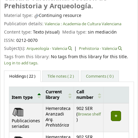
Prehistoria y Arqueología.
Material type:
Continuing resource
Publication details:
Valencia :
Academia de Cultura Valenciana
Content type:
Texto (visual)
Media type:
sin mediación
ISSN:
0212-0070
Subject(s):
Arqueología - Valencia
Prehistoria - Valencia
Tags from this library:
No tags from this library for this title.
Log in to add tags.
Holdings
( 22 )
Title notes ( 2 )
Comments ( 0 )
Current
Call
Item type
library
number
Holdings
Hemeroteca
902 SER
Aranzadi
(
Browse shelf
Arq.
(Opens below)
)
Publicaciones
Prehistórica
seriadas
Hemeroteca
902 SER