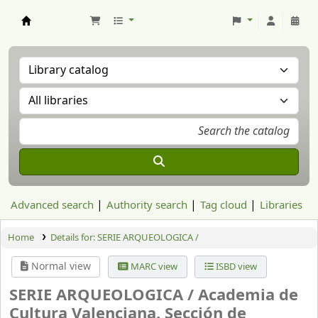
Aranzadi Zientzia Elkartea Liburutegia
Advanced search
Authority search
Tag cloud
Libraries
Home
Details for:
SERIE ARQUEOLOGICA /
Normal view
MARC view
ISBD view
SERIE ARQUEOLOGICA /
Academia de
Cultura Valenciana. Sección de