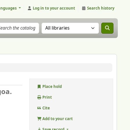
anguages
Log in to your account
Search history
Search the catalog in:
Place hold
goa.
Print
Cite
Add to your cart
Save record