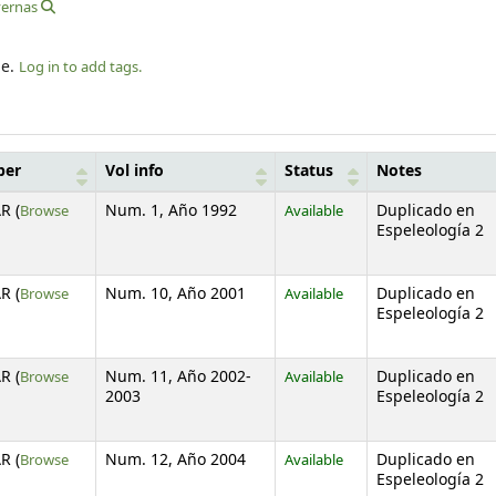
ernas
le.
Log in to add tags.
ber
Vol info
Status
Notes
R (
Browse
Num. 1, Año 1992
Available
Duplicado en
s below)
Espeleología 2
R (
Browse
Num. 10, Año 2001
Available
Duplicado en
s below)
Espeleología 2
R (
Browse
Num. 11, Año 2002-
Available
Duplicado en
s below)
2003
Espeleología 2
R (
Browse
Num. 12, Año 2004
Available
Duplicado en
s below)
Espeleología 2