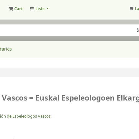
Cart
Lists
L
raries
 Vascos = Euskal Espeleologoen Elkar
ión de Espeleologos Vascos