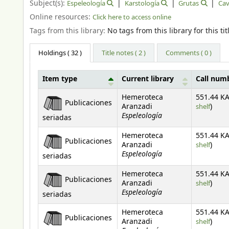
Subject(s):
Espeleología
Karstología
Grutas
Cav
Online resources:
Click here to access online
Tags from this library:
No tags from this library for this tit
Holdings
( 32 )
Title notes ( 2 )
Comments ( 0 )
Item type
Current library
Call num
Holdings
Hemeroteca
551.44 KA
Publicaciones
(Open
Aranzadi
shelf
)
Espeleología
seriadas
Hemeroteca
551.44 KA
Publicaciones
(Open
Aranzadi
shelf
)
Espeleología
seriadas
Hemeroteca
551.44 KA
Publicaciones
(Open
Aranzadi
shelf
)
Espeleología
seriadas
Hemeroteca
551.44 KA
Publicaciones
(Open
Aranzadi
shelf
)