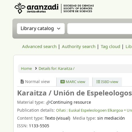
Aranzadi Zientzia Elkartea Liburutegia
Search the catalog by:
Search the catalog
Advanced search
Authority search
Tag cloud
Lib
Home
Details for:
Karaitza /
Normal view
MARC view
ISBD view
Karaitza /
Unión de Espeleologos
Material type:
Continuing resource
Publication details:
Oñati :
Euskal Espeleologoen Elkargoa = Un
Content type:
Texto (visual)
Media type:
sin mediación
ISSN:
1133-5505