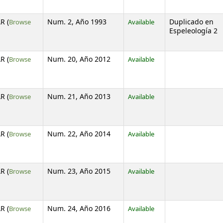
R (
Browse
Num. 2, Año 1993
Available
Duplicado en
s below)
Espeleología 2
R (
Browse
Num. 20, Año 2012
Available
s below)
R (
Browse
Num. 21, Año 2013
Available
s below)
R (
Browse
Num. 22, Año 2014
Available
s below)
R (
Browse
Num. 23, Año 2015
Available
s below)
R (
Browse
Num. 24, Año 2016
Available
s below)