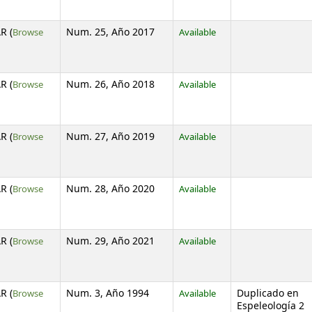
R (
Browse
Num. 25, Año 2017
Available
s below)
R (
Browse
Num. 26, Año 2018
Available
s below)
R (
Browse
Num. 27, Año 2019
Available
s below)
R (
Browse
Num. 28, Año 2020
Available
s below)
R (
Browse
Num. 29, Año 2021
Available
s below)
R (
Browse
Num. 3, Año 1994
Available
Duplicado en
s below)
Espeleología 2