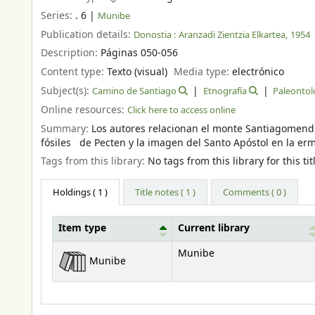
Series:
. 6
|
Munibe
Publication details:
Donostia :
Aranzadi Zientzia Elkartea,
1954
Description:
Páginas 050-056
Content type:
Texto (visual)
Media type:
electrónico
Subject(s):
Camino de Santiago
Etnografía
Paleontol
Online resources:
Click here to access online
Summary:
Los autores relacionan el monte Santiagomendi
fósiles de Pecten y la imagen del Santo Apóstol en la e
Tags from this library:
No tags from this library for this tit
Holdings
( 1 )
Title notes ( 1 )
Comments ( 0 )
Item type
Current library
Holdings
Munibe
Munibe