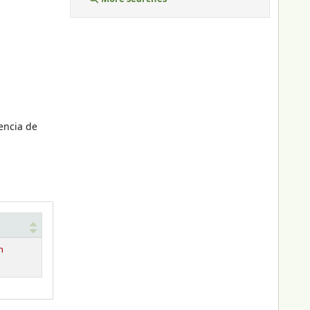
encia de
n