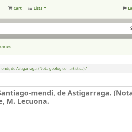
Cart
Lists
L
raries
endi, de Astigarraga. (Nota geológico - artística) /
 Santiago-mendi, de Astigarraga. (Not
e, M. Lecuona.