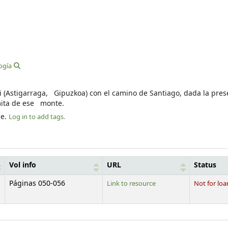
ogía
 (Astigarraga, Gipuzkoa) con el camino de Santiago, dada la pres
rmita de ese monte.
le.
Log in to add tags.
Vol info
URL
Status
Páginas 050-056
Link to resource
Not for loa