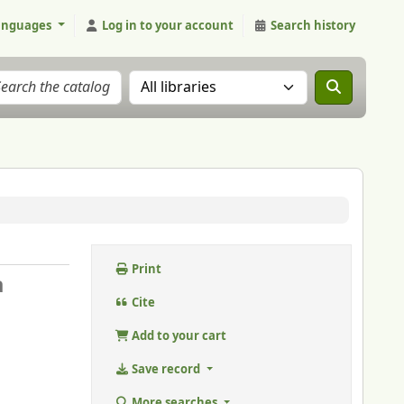
anguages
Log in to your account
Search history
Search the catalog in:
Print
a
Cite
Add to your cart
Save record
More searches