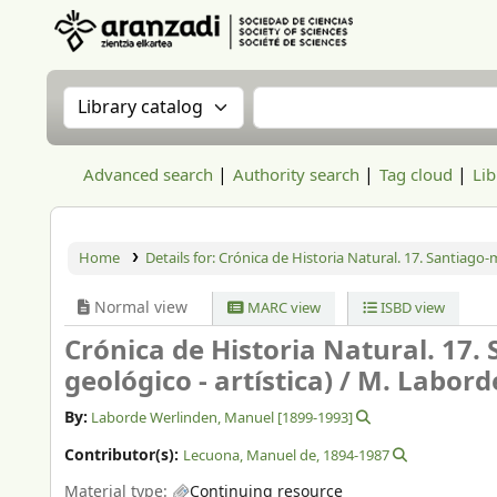
Aranzadi Zientzia Elkartea Liburutegia
Search the catalog by:
Search the catalog
Advanced search
Authority search
Tag cloud
Lib
Home
Details for:
Crónica de Historia Natural. 17. Santiago-m
Normal view
MARC view
ISBD view
Crónica de Historia Natural. 17.
geológico - artística) /
M. Labord
By:
Laborde Werlinden, Manuel
[1899-1993]
Contributor(s):
Lecuona, Manuel de
, 1894-1987
Material type:
Continuing resource