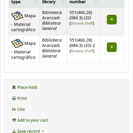
type
library
number
Holdings
Biblioteca
551(460.28)
Mapa
Aranzadi
(084.3) LED
Biblioteca
(Opens below)
(
Browse shelf
)
- Material
General
cartográfico
Biblioteca
551(460.28)
Mapa
Aranzadi
(084.3) LED-2
Biblioteca
(Opens below)
(
Browse shelf
)
- Material
General
cartográfico
Place hold
Print
Cite
Add to your cart
Save record