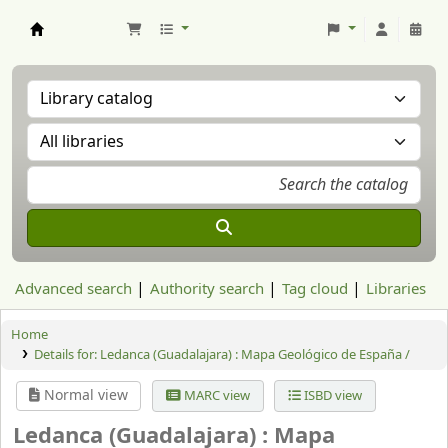
Aranzadi Zientzia Elkartea Liburutegia
Advanced search
Authority search
Tag cloud
Libraries
Home
Details for:
Ledanca (Guadalajara) : Mapa Geológico de España /
Normal view
MARC view
ISBD view
Ledanca (Guadalajara) : Mapa