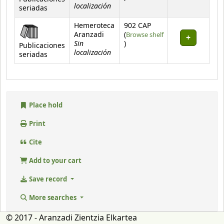
localización
seriadas
Hemeroteca
902 CAP
Aranzadi
(
Browse shelf
Sin
(Opens below)
)
Publicaciones
localización
seriadas
Place hold
Print
Cite
Add to your cart
Save record
More searches
© 2017 - Aranzadi Zientzia Elkartea