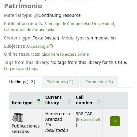
Patrimonio
Material type:
Continuing resource
Publication details:
Santiago de Compostela :
Universidad,
Laboratorio de Arqueoloxía
Content type:
Texto (visual)
Media type:
sin mediación
Subject(s):
Arqueología
Online resources:
Click here to access online
Tags from this library:
No tags from this library for this title.
Log in to add tags.
Holdings
( 12 )
Title notes ( 2 )
Comments ( 0 )
Current
Call
Item type
library
number
Holdings
Hemeroteca
902 CAP
Aranzadi
(
Browse shelf
Sin
(Opens below)
)
Publicaciones
localización
seriadas