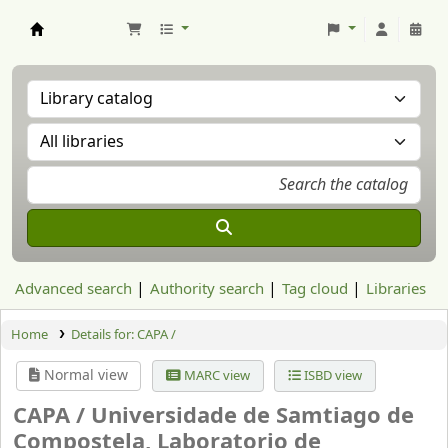
Aranzadi Zientzia Elkartea Liburutegia
Advanced search
Authority search
Tag cloud
Libraries
Home
Details for:
CAPA /
Normal view
MARC view
ISBD view
CAPA /
Universidade de Samtiago de
Compostela, Laboratorio de