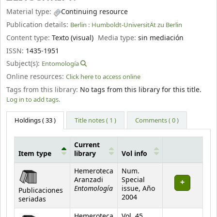
Material type:
Continuing resource
Publication details:
Berlin :
Humboldt-UniversitÄt zu Berlin
Content type:
Texto (visual)
Media type:
sin mediación
ISSN:
1435-1951
Subject(s):
Entomología
Online resources:
Click here to access online
Tags from this library:
No tags from this library for this title.
Log in to add tags.
Holdings
( 33 )
Title notes ( 1 )
Comments ( 0 )
Current
Item type
library
Vol info
Holdings
Hemeroteca
Num.
Aranzadi
Special
Entomología
issue, Año
Publicaciones
2004
seriadas
Hemeroteca
Vol. 45,