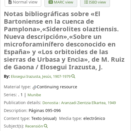
Normal view
MARC view
ISBD view
Notas bibliográficas sobre «El
Bartoniense en la cuenca de
Pamplona»,«Siderolites olaztiensis.
Nueva descripción»,«Sobre un
microforaminífero desconocido en
España» y «Los orbitoides de las
sierras de Urbasa y Encia», de M. Ruiz
de Gaona /
Elosegui Irazusta, J.
By:
Elosegui Irazusta, Jesús
, 1907-1979
Material type:
Continuing resource
Series:
. 1
|
Munibe
Publication details:
Donostia :
Aranzadi Zientzia Elkartea,
1949
Description:
Páginas 095-096
Content type:
Texto (visual)
Media type:
electrónico
Subject(s):
Recensión