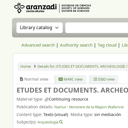
Aranzadi Zientzia Elkartea Liburutegia
Search the catalog by:
Search the catalog
Advanced search
Authority search
Tag cloud
Lib
Home
Details for:
ETUDES ET DOCUMENTS. ARCHEOLOGIE /
Normal view
MARC view
ISBD view
ETUDES ET DOCUMENTS. ARCHEO
Material type:
Continuing resource
Publication details:
Namur :
Ministere de la Région Wallonne
Content type:
Texto (visual)
Media type:
sin mediación
Subject(s):
Arqueología