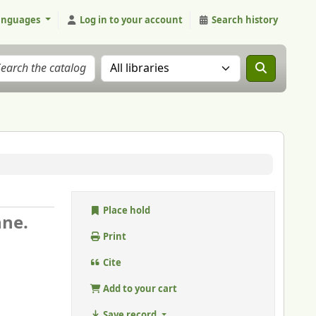
anguages
Log in to your account
Search history
Search the catalog in:
Place hold
nne.
Print
Cite
Add to your cart
Save record