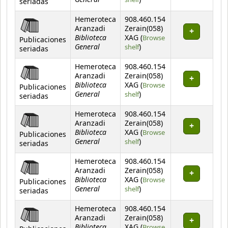
seriadas
Hemeroteca
908.460.154
Aranzadi
Zerain(058)
Biblioteca
XAG (
Browse
Publicaciones
General
(Opens below)
shelf
)
seriadas
Hemeroteca
908.460.154
Aranzadi
Zerain(058)
Biblioteca
XAG (
Browse
Publicaciones
General
(Opens below)
shelf
)
seriadas
Hemeroteca
908.460.154
Aranzadi
Zerain(058)
Biblioteca
XAG (
Browse
Publicaciones
General
(Opens below)
shelf
)
seriadas
Hemeroteca
908.460.154
Aranzadi
Zerain(058)
Biblioteca
XAG (
Browse
Publicaciones
General
(Opens below)
shelf
)
seriadas
Hemeroteca
908.460.154
Aranzadi
Zerain(058)
Biblioteca
XAG (
Browse