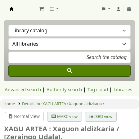
Aranzadi Zientzia Elkartea Liburutegia
Advanced search
Authority search
Tag cloud
Libraries
Home
Details for:
XAGU ARTEA : Xaguon aldizkaria /
Normal view
MARC view
ISBD view
XAGU ARTEA : Xaguon aldizkaria /
[Zeraingo Udala].