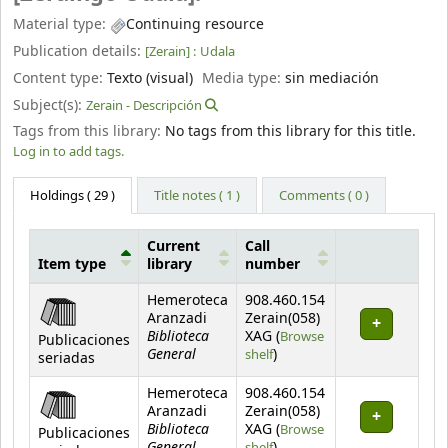
Material type:
Continuing resource
Publication details:
[Zerain] :
Udala
Content type:
Texto (visual)
Media type:
sin mediación
Subject(s):
Zerain - Descripción
Tags from this library:
No tags from this library for this title.
Log in to add tags.
Holdings
( 29 )
Title notes ( 1 )
Comments ( 0 )
Current
Call
Item type
library
number
Holdings
Hemeroteca
908.460.154
Aranzadi
Zerain(058)
Biblioteca
XAG (
Browse
Publicaciones
General
(Opens below)
shelf
)
seriadas
Hemeroteca
908.460.154
Aranzadi
Zerain(058)
Biblioteca
XAG (
Browse
Publicaciones
General
(Opens below)
shelf
)