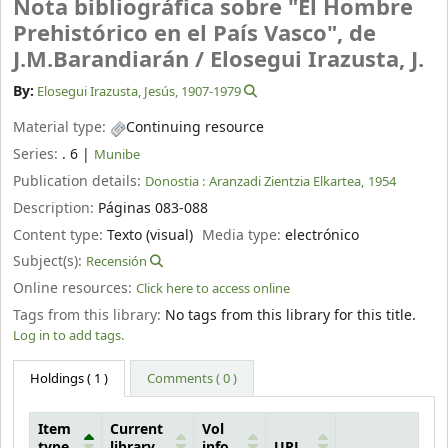
Nota bibliográfica sobre "El Hombre
Prehistórico en el País Vasco", de
J.M.Barandiarán /
Elosegui Irazusta, J.
By:
Elosegui Irazusta, Jesús
, 1907-1979
Material type:
Continuing resource
Series:
. 6
|
Munibe
Publication details:
Donostia :
Aranzadi Zientzia Elkartea,
1954
Description:
Páginas 083-088
Content type:
Texto (visual)
Media type:
electrónico
Subject(s):
Recensión
Online resources:
Click here to access online
Tags from this library:
No tags from this library for this title.
Log in to add tags.
Holdings
( 1 )
Comments ( 0 )
Item
Current
Vol