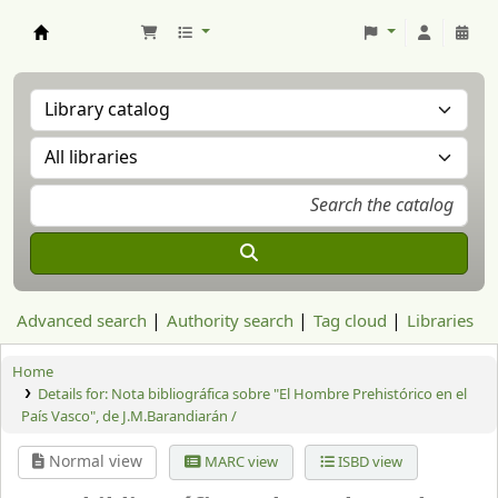
Aranzadi Zientzia Elkartea Liburutegia
Advanced search
Authority search
Tag cloud
Libraries
Home
Details for:
Nota bibliográfica sobre "El Hombre Prehistórico en el
País Vasco", de J.M.Barandiarán /
Normal view
MARC view
ISBD view