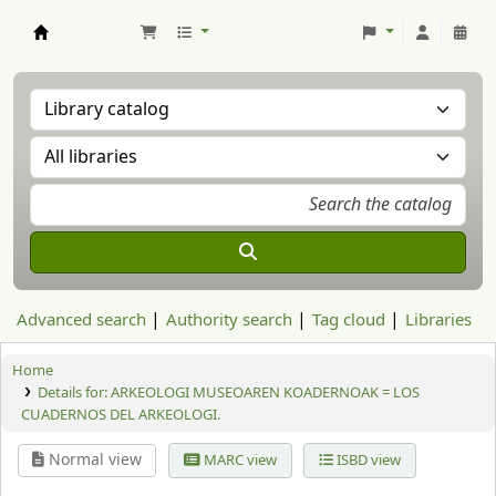
Aranzadi Zientzia Elkartea Liburutegia
Advanced search
Authority search
Tag cloud
Libraries
Home
Details for:
ARKEOLOGI MUSEOAREN KOADERNOAK = LOS
CUADERNOS DEL ARKEOLOGI.
Normal view
MARC view
ISBD view