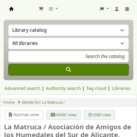
Aranzadi Zientzia Elkartea Liburutegia
Advanced search
Authority search
Tag cloud
Libraries
Home
Details for:
La Matruca /
Normal view
MARC view
ISBD view
La Matruca /
Asociación de Amigos de
los Humedales del Sur de Alicante.