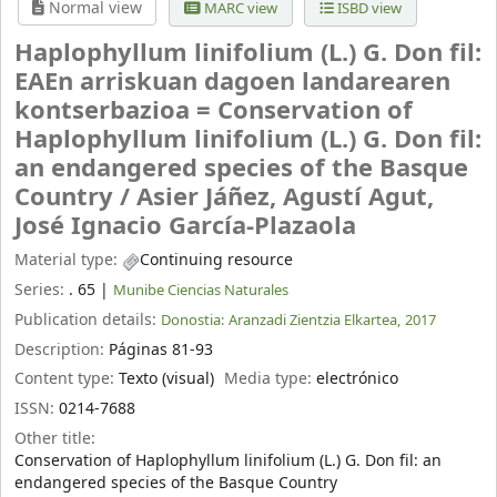
Normal view
MARC view
ISBD view
Haplophyllum linifolium (L.) G. Don fil:
EAEn arriskuan dagoen landarearen
kontserbazioa = Conservation of
Haplophyllum linifolium (L.) G. Don fil:
an endangered species of the Basque
Country /
Asier Jáñez, Agustí Agut,
José Ignacio García-Plazaola
Material type:
Continuing resource
Series:
. 65
|
Munibe Ciencias Naturales
Publication details:
Donostia:
Aranzadi Zientzia Elkartea,
2017
Description:
Páginas 81-93
Content type:
Texto (visual)
Media type:
electrónico
ISSN:
0214-7688
Other title:
Conservation of Haplophyllum linifolium (L.) G. Don fil: an
endangered species of the Basque Country