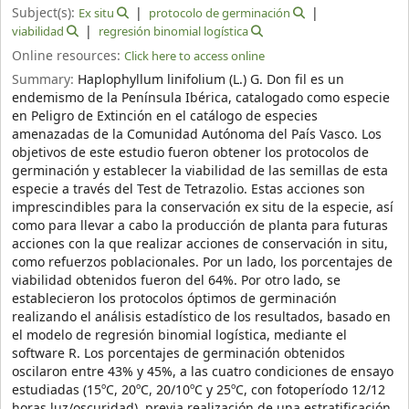
Subject(s):
Ex situ
protocolo de germinación
viabilidad
regresión binomial logística
Online resources:
Click here to access online
Summary:
Haplophyllum linifolium (L.) G. Don fil es un
endemismo de la Península Ibérica, catalogado como especie
en Peligro de Extinción en el catálogo de especies
amenazadas de la Comunidad Autónoma del País Vasco. Los
objetivos de este estudio fueron obtener los protocolos de
germinación y establecer la viabilidad de las semillas de esta
especie a través del Test de Tetrazolio. Estas acciones son
imprescindibles para la conservación ex situ de la especie, así
como para llevar a cabo la producción de planta para futuras
acciones con la que realizar acciones de conservación in situ,
como refuerzos poblacionales. Por un lado, los porcentajes de
viabilidad obtenidos fueron del 64%. Por otro lado, se
establecieron los protocolos óptimos de germinación
realizando el análisis estadístico de los resultados, basado en
el modelo de regresión binomial logística, mediante el
software R. Los porcentajes de germinación obtenidos
oscilaron entre 43% y 45%, a las cuatro condiciones de ensayo
estudiadas (15ºC, 20ºC, 20/10ºC y 25ºC, con fotoperíodo 12/12
horas luz/oscuridad), previa realización de una estratificación