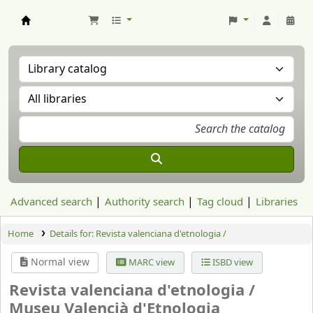
Aranzadi Zientzia Elkartea Liburutegia
Advanced search
Authority search
Tag cloud
Libraries
Home
Details for:
Revista valenciana d'etnologia /
Normal view
MARC view
ISBD view
Revista valenciana d'etnologia /
Museu Valencià d'Etnologia