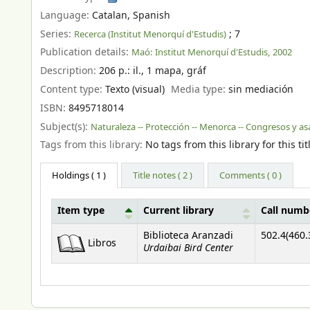
Language:
Catalan
,
Spanish
Series:
; 7
Recerca (Institut Menorquí d'Estudis)
Publication details:
Maó:
Institut Menorquí d'Estudis,
2002
Description:
206 p.: il., 1 mapa, gráf
Content type:
Texto (visual)
Media type:
sin mediación
ISBN:
8495718014
Subject(s):
Naturaleza -- Protección -- Menorca -- Congresos y a
Tags from this library:
No tags from this library for this tit
Holdings
( 1 )
Title notes ( 2 )
Comments ( 0 )
Item type
Current library
Call numb
Holdings
Biblioteca Aranzadi
502.4(460.
Libros
Urdaibai Bird Center