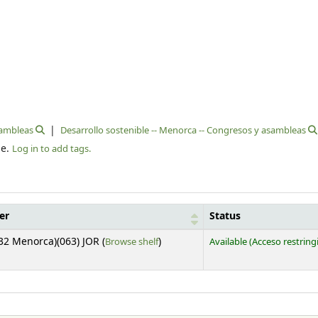
sambleas
Desarrollo sostenible -- Menorca -- Congresos y asambleas
le.
Log in to add tags.
er
Status
(Opens below)
32 Menorca)(063) JOR (
Browse shelf
)
Available
(Acceso restring