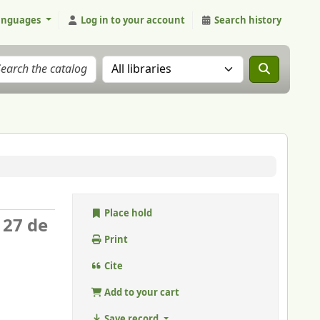
anguages
Log in to your account
Search history
Search the catalog in:
Place hold
 27 de
Print
Cite
Add to your cart
Save record