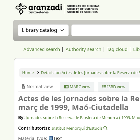
Aranzadi Zientzia Elkartea Liburutegia
Search the catalog by:
Search the catalog
Advanced search
Authority search
Tag cloud
Lib
Home
Details for:
Actes de les Jornades sobre la Reserva de
Normal view
MARC view
ISBD view
Actes de les Jornades sobre la Re
març de 1999, Maó-Ciutadella
By:
Jornades sobre la Reserva de Biosfera de Menorca (
1999. Maó
Contributor(s):
Institut Menorquí d'Estudis
Material type:
Text