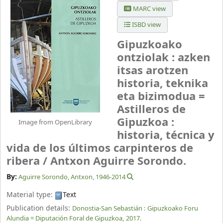
MARC view
ISBD view
Gipuzkoako
ontziolak : azken
itsas arotzen
historia, teknika
eta bizimodua =
Astilleros de
Gipuzkoa :
Image from OpenLibrary
historia, técnica y
vida de los últimos carpinteros de
ribera /
Antxon Aguirre Sorondo.
By:
Aguirre Sorondo, Antxon
, 1946-2014
Material type:
Text
Publication details:
Donostia-San Sebastián :
Gipuzkoako Foru
Alundia = Diputación Foral de Gipuzkoa,
2017.