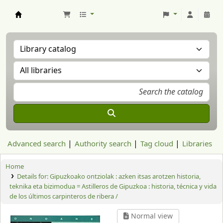
Aranzadi Zientzia Elkartea Liburutegia
Advanced search
Authority search
Tag cloud
Libraries
Home
Details for:
Gipuzkoako ontziolak :
azken itsas arotzen historia,
teknika eta bizimodua = Astilleros de Gipuzkoa : historia, técnica y vida
de los últimos carpinteros de ribera /
Normal view