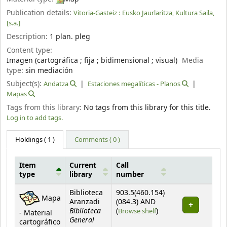
Publication details:
Vitoria-Gasteiz :
Eusko Jaurlaritza, Kultura Saila,
[s.a.]
Description:
1 plan. pleg
Content type:
Imagen (cartográfica ; fija ; bidimensional ; visual)
Media
type:
sin mediación
Subject(s):
Andatza
Estaciones megalíticas - Planos
Mapas
Tags from this library:
No tags from this library for this title.
Log in to add tags.
Holdings
( 1 )
Comments ( 0 )
Item
Current
Call
type
library
number
Holdings
Biblioteca
903.5(460.154)
Mapa
Aranzadi
(084.3) AND
Biblioteca
(Opens below)
(
Browse shelf
)
- Material
General
cartográfico