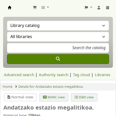
Aranzadi Zientzia Elkartea Liburutegia
Advanced search
Authority search
Tag cloud
Libraries
Home
Details for:
Andatzako estazio megalitikoa.
Normal view
MARC view
ISBD view
Andatzako estazio megalitikoa.
Material type:
Map