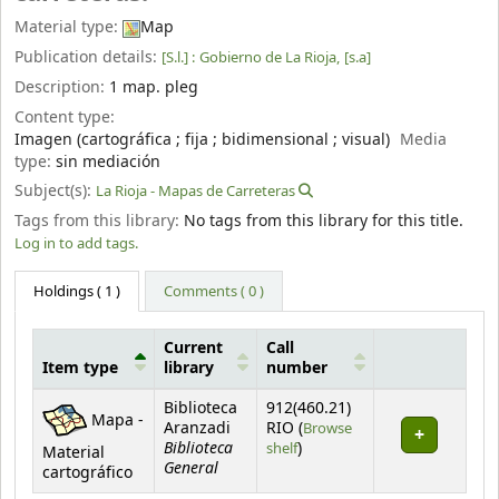
Material type:
Map
Publication details:
[S.l.] :
Gobierno de La Rioja,
[s.a]
Description:
1 map. pleg
Content type:
Imagen (cartográfica ; fija ; bidimensional ; visual)
Media
type:
sin mediación
Subject(s):
La Rioja - Mapas de Carreteras
Tags from this library:
No tags from this library for this title.
Log in to add tags.
Holdings
( 1 )
Comments ( 0 )
Current
Call
Item type
library
number
Holdings
Biblioteca
912(460.21)
Mapa -
Aranzadi
RIO (
Browse
Biblioteca
(Opens below)
shelf
)
Material
General
cartográfico