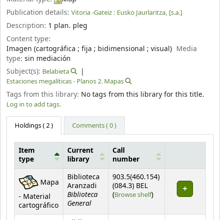
Publication details:
Vitoria -Gateiz :
Eusko Jaurlaritza,
[s.a.]
Description:
1 plan. pleg
Content type:
Imagen (cartográfica ; fija ; bidimensional ; visual)
Media
type:
sin mediación
Subject(s):
Belabieta
Estaciones megalíticas - Planos 2. Mapas
Tags from this library:
No tags from this library for this title.
Log in to add tags.
Holdings
( 2 )
Comments ( 0 )
Item
Current
Call
type
library
number
Holdings
Biblioteca
903.5(460.154)
Mapa
Aranzadi
(084.3) BEL
Biblioteca
(Opens below)
(
Browse shelf
)
- Material
General
cartográfico