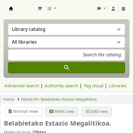
Aranzadi Zientzia Elkartea Liburutegia
Advanced search
Authority search
Tag cloud
Libraries
Home
Details for:
Belabietako Estazio Megalitikoa.
Normal view
MARC view
ISBD view
Belabietako Estazio Megalitikoa.
Material type:
Map