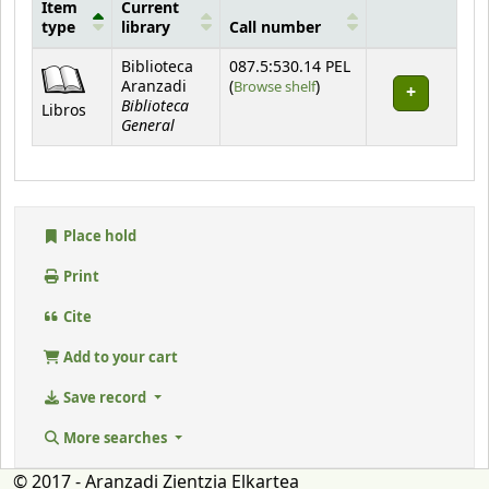
Item
Current
type
library
Call number
Holdings
Biblioteca
087.5:530.14 PEL
(Opens below)
Aranzadi
(
Browse shelf
)
Biblioteca
Libros
General
Place hold
Print
Cite
Add to your cart
Save record
More searches
© 2017 - Aranzadi Zientzia Elkartea