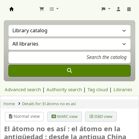
Aranzadi Zientzia Elkartea Liburutegia
Advanced search
Authority search
Tag cloud
Libraries
Home
Details for:
El átomo no es así
Normal view
MARC view
ISBD view
El átomo no es así : el átomo en la
antigüedad : desde la antigua China