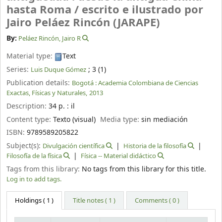
hasta Roma /
escrito e ilustrado por
Jairo Peláez Rincón (JARAPE)
By:
Peláez Rincón, Jairo R
Material type:
Text
Series:
; 3 (1)
Luis Duque Gómez
Publication details:
Bogotá :
Academia Colombiana de Ciencias
Exactas, Físicas y Naturales,
2013
Description:
34 p. : il
Content type:
Texto (visual)
Media type:
sin mediación
ISBN:
9789589205822
Subject(s):
Divulgación científica
Historia de la filosofía
Filosofía de la física
Física -- Material didáctico
Tags from this library:
No tags from this library for this title.
Log in to add tags.
Holdings
( 1 )
Title notes ( 1 )
Comments ( 0 )