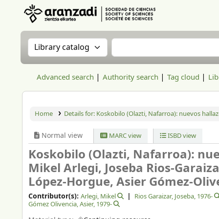
Aranzadi Zientzia Elkartea Liburutegia
Search the catalog by:
Search the catalog
Advanced search
Authority search
Tag cloud
Lib
Home
Details for:
Koskobilo (Olazti, Nafarroa):
nuevos hallazg
Normal view
MARC view
ISBD view
Koskobilo (Olazti, Nafarroa): nue
Mikel Arlegi, Joseba Rios-Garaiz
López-Horgue, Asier Gómez-Oliv
Contributor(s):
Arlegi, Mikel
Rios Garaizar, Joseba
, 1976-
Gómez Olivencia, Asier
, 1979-