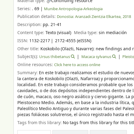
Material type:
Continuing resource
Series:
. 69
|
Munibe Antropologia-Arkeologia
Publication details:
Donostia:
Aranzadi Zientzia Elkartea,
2018
Description:
pp. 21-41
Content type:
Texto (visual)
Media type:
sin mediación
ISSN:
1132-2217
2172-4555 (eISSN)
Other title:
Koskobilo (Olazti, Navarre): new findings and r
Subject(s):
Ursus thibetanus
Macaca sylvanus
Pleis
Online resources:
Click here to access online
Summary:
En este trabajo realizamos el estudio de nuev
la cantera de Koskobilo (Olazti, Nafarroa) y proporcionam
localidad. En este trabajo consideramos probable que los
cavidades, o de dos depósitos independientes dentro de l
de cuón, macaco, oso negro asiático y ciervo gigante. La 
Pleistoceno Medio. Además, en base a la industria lític
Paleolítico Medio Antiguo y durante varias fases del Paleo
piezas foliáceas solutrense, el único registrado hasta el 
Tags from this library:
No tags from this library for this tit