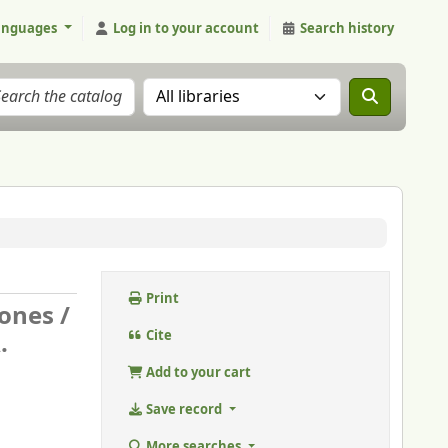
anguages
Log in to your account
Search history
Search the catalog in:
Print
iones /
.
Cite
Add to your cart
Save record
More searches