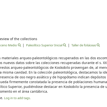
eview of the collections
toceno Medio
Paleolítico Superior Inicial
Taller de foliáceas
os materiales arqueo-paleontológicos recuperados en las dos esco
os nuevos datos sobre las colecciones recuperadas durante el s. XX
 restos arqueo-paleontológicos de Koskobilo provengan de, al men
a misma cavidad. En la colección paleontológica, destacamos la ide
presencia de oso negro asiático y de hipopótamo indican depósitos
a, queda firmemente constatada la presencia de poblaciones humana
lítico Superior, pudiéndose destacar en Koskobilo la presencia de u
momento en el área cantábrica.
le.
Log in to add tags.