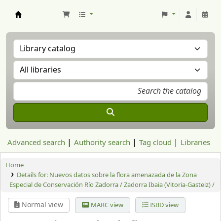
Aranzadi Zientzia Elkartea Liburutegia
Advanced search
Authority search
Tag cloud
Libraries
Home
Details for:
Nuevos datos sobre la flora amenazada de la Zona
Especial de Conservación Río Zadorra / Zadorra Ibaia (Vitoria-Gasteiz) /
Normal view
MARC view
ISBD view