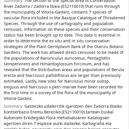
Summary:
The section of the Special Area of Conservation
River Zadorra / Zadorra Ibaia (ES2110010) that runs through
the municipality of Vitoria-Gasteiz, contains 7 species of
vascular flora included in the Basque Catalogue of Threatened
Species. Through the use of cartography and population
censuses, information on these species and their conservation
status has been brought up to date. This data is essential in
order to determine the ex situ and in situ conservation
strategies of the Plant Germplasm Bank of the Olarizu Botanic
Gardens. The work has allowed direct censuses to be made of
the populations of Ranunculus auricomus, Pentaglottis
sempervirens and Himantoglossum hircinum, and has
revealed that the distribution areas and populations of Berula
erecta and Narcissus pallidiflorus are larger than previously
estimated. Lastly, new sites for Narcissus minor subsp.
exiguus and Narcissus x petri-mariae have been recorded for
the first time in a survey of the flora of the municipality of
Vitoria-Gasteiz.
Summary:
Gasteizko udalerritik igarotzen den Zadorra Ibaiko
Kontserbazio Eremu Bereziko (ES2110010) tartean Euskal
Autonomi Erkidegoko Flora mehatxatuaren Katalogoan
agertzen diren 7 espezie aurki daitezke. Kartografia eta