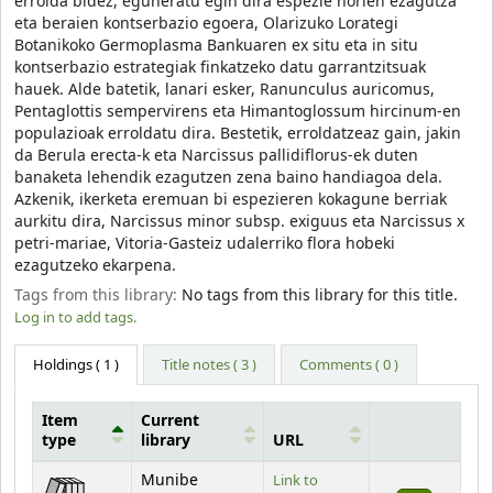
errolda bidez, eguneratu egin dira espezie horien ezagutza
eta beraien kontserbazio egoera, Olarizuko Lorategi
Botanikoko Germoplasma Bankuaren ex situ eta in situ
kontserbazio estrategiak finkatzeko datu garrantzitsuak
hauek. Alde batetik, lanari esker, Ranunculus auricomus,
Pentaglottis sempervirens eta Himantoglossum hircinum-en
populazioak erroldatu dira. Bestetik, erroldatzeaz gain, jakin
da Berula erecta-k eta Narcissus pallidiflorus-ek duten
banaketa lehendik ezagutzen zena baino handiagoa dela.
Azkenik, ikerketa eremuan bi espezieren kokagune berriak
aurkitu dira, Narcissus minor subsp. exiguus eta Narcissus x
petri-mariae, Vitoria-Gasteiz udalerriko flora hobeki
ezagutzeko ekarpena.
Tags from this library:
No tags from this library for this title.
Log in to add tags.
Holdings
( 1 )
Title notes ( 3 )
Comments ( 0 )
Item
Current
type
library
URL
Holdings
Munibe
Link to