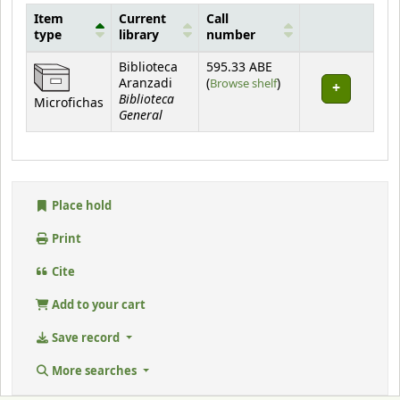
Item
Current
Call
type
library
number
Holdings
Biblioteca
595.33 ABE
(Opens below)
Aranzadi
(
Browse shelf
)
Biblioteca
Microfichas
General
Place hold
Print
Cite
Add to your cart
Save record
More searches