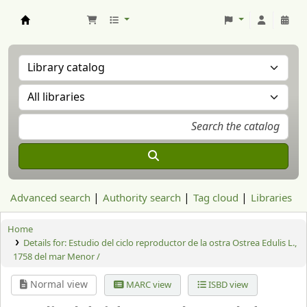
Aranzadi Zientzia Elkartea Liburutegia
Advanced search
Authority search
Tag cloud
Libraries
Home
Details for:
Estudio del ciclo reproductor de la ostra Ostrea Edulis L.,
1758 del mar Menor /
Normal view
MARC view
ISBD view