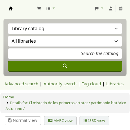
Aranzadi Zientzia Elkartea Liburutegia
Advanced search
Authority search
Tag cloud
Libraries
Home
Details for:
El misterio de los primeros artistas :
patrimonio histórico
Asturiano /
Normal view
MARC view
ISBD view