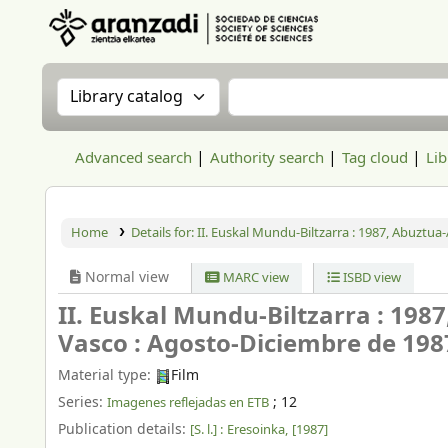
Aranzadi Zientzia Elkartea Liburutegia
Search the catalog by:
Search the catalog
Advanced search
Authority search
Tag cloud
Lib
Home
Details for:
II. Euskal Mundu-Biltzarra : 1987, Abuztu
Normal view
MARC view
ISBD view
II. Euskal Mundu-Biltzarra : 19
Vasco : Agosto-Diciembre de 198
Material type:
Film
Series:
; 12
Imagenes reflejadas en ETB
Publication details:
[S. l.] :
Eresoinka,
[1987]