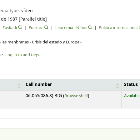
edia type:
vídeo
e 1987 [Parallel title]
- Euskadi
Euskara
Leucemia - Niños
Politica internacional
 las menbranas - Crisis del estado y Europa -
le.
Log in to add tags.
Call number
Status
(Opens below)
i
06.055(086.8) BIG (
Browse shelf
)
Availabl