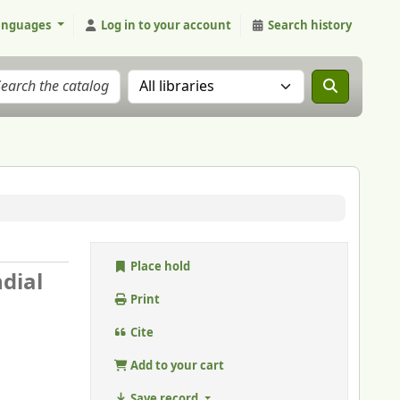
anguages
Log in to your account
Search history
Search the catalog in:
Place hold
dial
Print
Cite
Add to your cart
Save record