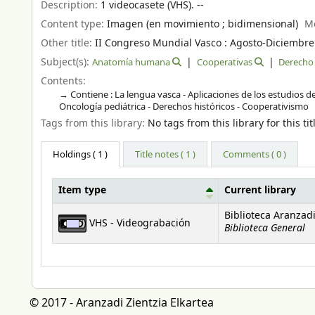
Description:
1 videocasete (VHS). --
Content type:
Imagen (en movimiento ; bidimensional)
M
Other title:
II Congreso Mundial Vasco : Agosto-Diciembre d
Subject(s):
Anatomía humana
Cooperativas
Derecho 
Contents:
Contiene : La lengua vasca - Aplicaciones de los estudios de
Oncología pediátrica - Derechos históricos - Cooperativismo
Tags from this library:
No tags from this library for this tit
Holdings
( 1 )
Title notes ( 1 )
Comments ( 0 )
Item type
Current library
Holdings
Biblioteca Aranzad
VHS - Videograbación
Biblioteca General
© 2017 - Aranzadi Zientzia Elkartea