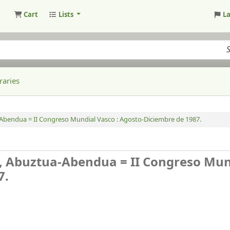
Cart
Lists
L
raries
a-Abendua = II Congreso Mundial Vasco : Agosto-Diciembre de 1987.
87, Abuztua-Abendua = II Congreso Mun
7.